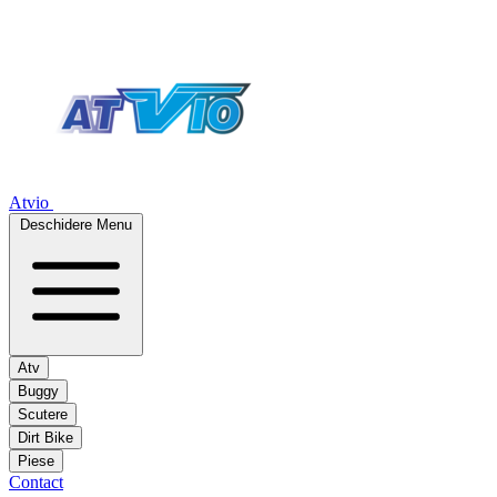
Atvio
Deschidere Menu
Atv
Buggy
Scutere
Dirt Bike
Piese
Contact